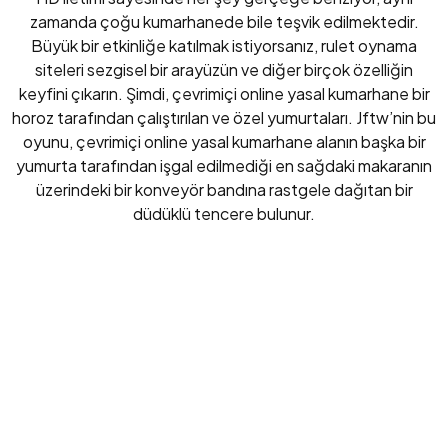
zamanda çoğu kumarhanede bile teşvik edilmektedir.
Büyük bir etkinliğe katılmak istiyorsanız, rulet oynama
siteleri sezgisel bir arayüzün ve diğer birçok özelliğin
keyfini çıkarın. Şimdi, çevrimiçi online yasal kumarhane bir
horoz tarafından çalıştırılan ve özel yumurtaları. Jftw’nin bu
oyunu, çevrimiçi online yasal kumarhane alanın başka bir
yumurta tarafından işgal edilmediği en sağdaki makaranın
üzerindeki bir konveyör bandına rastgele dağıtan bir
düdüklü tencere bulunur.