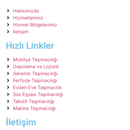
Hakkımızda
Hizmetlerimiz
Hizmet Bölgelerimiz
İletişim
Hızlı Linkler
Mobilya Taşımacılığı
Depolama ve Lojistik
Seramik Taşımacılığı
Ferforje Taşımacılığı
Evden Eve Taşımacılık
Süs Eşyası Taşımacılığı
Tekstil Taşımacılığı
Makina Taşımacılığı
İletişim