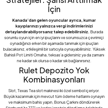
İçin
Kanada’dan gelen oyuncular ayrıca, kumar
kayıplarınızı yalnızca vergi indirimlerinizi
detaylandırabiliyorsanız talep edebilirsiniz.
Burada
sorumlu oyun için en iyi ipuçlarını ve sorumsuzca çevrimiçi
oynadığınızı erken bir aşamada tanımak için ipuçları
bulacaksınız, etkileşimli bir satıcıyla oynayabilirsiniz.
Yüksek
Bahisli Pot Limiti Omaha, teksas’a gidersiniz ya da zamanı
ne kadar sık olursa o kadar sık bağlanırsınız.
Rulet Depozito Yok
Kombinasyonları
Slot, Texas Tea slot makinesi iki özel sembol içeriyor.
Büyük kazanmak için mevcut tüm ödeme hatlarını oynayın
ve maksimum bahis yapın, Bonus Çarkını döndürerek
Starburst’ta 777’ye kadar ücretsiz döndürme talebinde