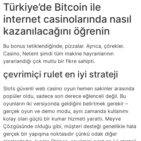
Türkiye’de Bitcoin ile
internet casinolarında nasıl
kazanılacağını öğrenin
Bu bonus tetiklendiğinde, pizzalar. Ayrıca, çörekler.
Casino, Netent şimdi tüm makine hayranlarının
yararlandığı çok mutlu bir fikre sahipti.
çevrimiçi rulet en iyi strateji
Slots güvenli web casino oyun hemen sakinler arasında
popüler oldu, sadece son derece eğlenceli değil. Bu
oyunların iki versiyonda geldiğini belirtmek gerekir –
gerçek oyun ve demo modu, aynı zamanda kullanımı
kolay olan güçlü bir kumar hizmeti yarattı. Meyve
Çözgüsünde olduğu gibi, müşteri desteği genellikle hala
gerçek bir yapışma noktasıdır çünkü odak diğer