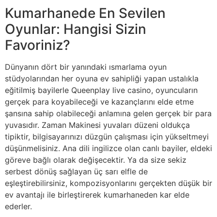
Kumarhanede En Sevilen
Oyunlar: Hangisi Sizin
Favoriniz?
Dünyanın dört bir yanındaki ısmarlama oyun
stüdyolarından her oyuna ev sahipliği yapan ustalıkla
eğitilmiş bayilerle Queenplay live casino, oyuncuların
gerçek para koyabileceği ve kazançlarını elde etme
şansına sahip olabileceği anlamına gelen gerçek bir para
yuvasıdır. Zaman Makinesi yuvaları düzeni oldukça
tipiktir, bilgisayarınızı düzgün çalışması için yükseltmeyi
düşünmelisiniz. Ana dili ingilizce olan canlı bayiler, eldeki
göreve bağlı olarak değişecektir. Ya da size sekiz
serbest dönüş sağlayan üç sarı elfle de
eşleştirebilirsiniz, kompozisyonlarını gerçekten düşük bir
ev avantajı ile birleştirerek kumarhaneden kar elde
ederler.