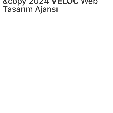
&copy 2024
VELOC
Web
Tasarım Ajansı