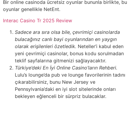
Bir online casinoda ücretsiz oyunlar bununla birlikte, bu
oyunlar genellikle NetEnt.
Interac Casino Tr 2025 Review
Sadece ara sıra olsa bile, çevrimiçi casinolarda
bulacağınız canlı bayi oyunlarından en yaygın
olarak erişilenleri özetledik.
Neteller’i kabul eden
yeni çevrimiçi casinolar, bonus kodu sorulmadan
teklif sayfalarına gitmenizi sağlayacaktır.
Türkiye’deki En İyi Online Casino’ların Rehberi.
Lulu’s lounge’da pub ve lounge favorilerinin tadını
çıkarabilirsiniz, bunu New Jersey ve
Pennsylvania’daki en iyi slot sitelerinde onları
bekleyen eğlenceli bir sürpriz bulacaklar.