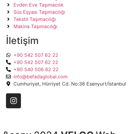
Evden Eve Taşımacılık
Süs Eşyası Taşımacılığı
Tekstil Taşımacılığı
Makina Taşımacılığı
İletişim
+90 542 507 62 22
+90 542 507 62 22
+90 540 506 62 22
info@befadaglobal.com
Cumhuriyet, Hürriyet Cd. No:38 Esenyurt/İstanbul