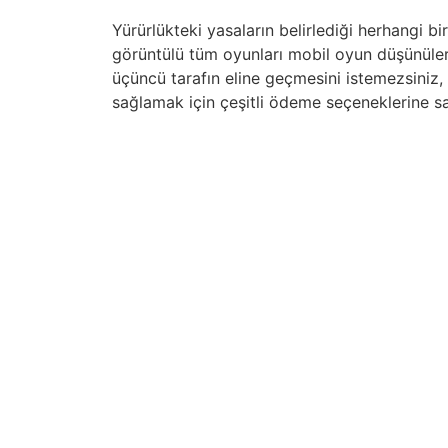
Yürürlükteki yasaların belirlediği herhangi bi
görüntülü tüm oyunları mobil oyun düşünülerek 
üçüncü tarafın eline geçmesini istemezsiniz,
sağlamak için çeşitli ödeme seçeneklerine sah