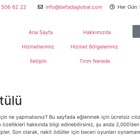
 506 62 22
info@befadaglobal.com
Her Gün :
Ana Sayfa
Hakkımızda
Hizmetlerimiz
Hizmet Bölgelerimiz
İletişim
Tırım Nerede
tülü
için ne yapmalısınız?
Bu sayfada eğlenmek için ücretsiz cıl
zellikleri hakkında bilgi edinebilirsiniz, şu anda 2,000’den
ipler.
Son olarak, nakit ödüller için beceri oyunları oynama