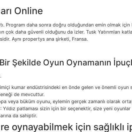
arı Online
ı. Program daha sonra doğru olduğundan emin olmak için bi
ın çok daha güvenli olduğunu da izler. Tusk Yatırımları katl
dir. Aynı propertys ana şirketi, Fransa.
Bir Şekilde Oyun Oynamanın İpuçl
.
imiçi kumar endüstrisindeki en önde gelen ve önemli oyun st
eçeneği de mevcuttur.
sopa veya büküm oyunu, eylemin gerçek zamanlı olarak ortay
r
: Yıldız patlaması sizin için bir seçenektir, size yeni oyunl
arına da sahiptir.
 oynayabilmek için sağlıklı i