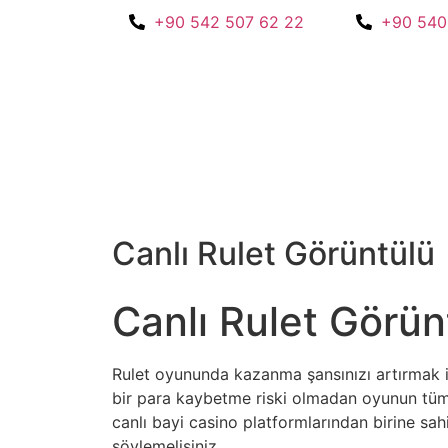
+90 542 507 62 22
+90 540
Canlı Rulet Görüntülü
Canlı Rulet Görün
Rulet oyununda kazanma şansınızı artırmak 
bir para kaybetme riski olmadan oyunun tüm ö
canlı bayi casino platformlarından birine sah
söylemelisiniz.