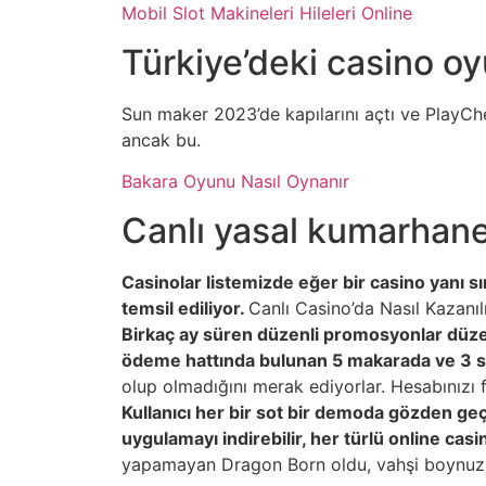
Mobil Slot Makineleri Hileleri Online
Türkiye’deki casino oy
Sun maker 2023’de kapılarını açtı ve PlayCher
ancak bu.
Bakara Oyunu Nasıl Oynanır
Canlı yasal kumarhane 
Casinolar listemizde eğer bir casino yanı sı
temsil ediliyor.
Canlı Casino’da Nasıl Kazanıl
Birkaç ay süren düzenli promosyonlar düzen
ödeme hattında bulunan 5 makarada ve 3 s
olup olmadığını merak ediyorlar. Hesabınızı 
Kullanıcı her bir sot bir demoda gözden geçi
uygulamayı indirebilir, her türlü online casi
yapamayan Dragon Born oldu, vahşi boynuzlar