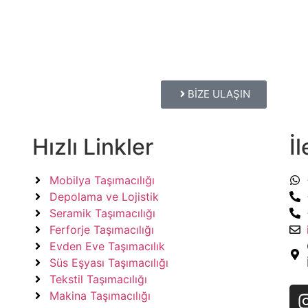
BİZE ULAŞIN
Hızlı Linkler
İl
Mobilya Taşımacılığı
Depolama ve Lojistik
Seramik Taşımacılığı
Ferforje Taşımacılığı
Evden Eve Taşımacılık
Süs Eşyası Taşımacılığı
Tekstil Taşımacılığı
Makina Taşımacılığı