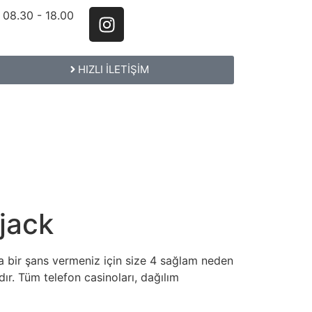
 08.30 - 18.00
HIZLI İLETİŞİM
jack
’a bir şans vermeniz için size 4 sağlam neden
ır. Tüm telefon casinoları, dağılım