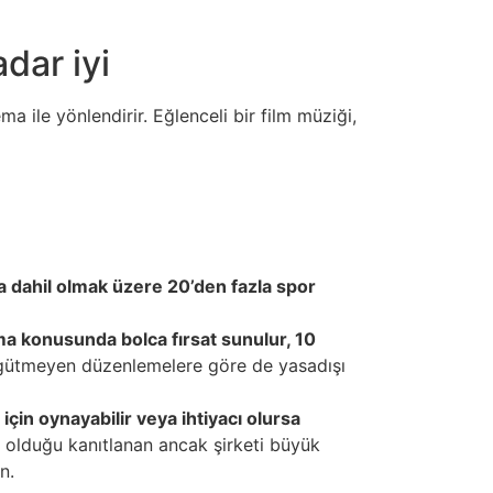
dar iyi
 ile yönlendirir. Eğlenceli bir film müziği,
 da dahil olmak üzere 20’den fazla spor
ma konusunda bolca fırsat sunulur, 10
ı gütmeyen düzenlemelere göre de yasadışı
için oynayabilir veya ihtiyacı olursa
r olduğu kanıtlanan ancak şirketi büyük
n.