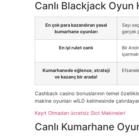
Canlı Blackjack Oyun H
En çok para kazandıran yasal
Sayı seç
kumarhane oyunları
gerçek p
En iyi rulet canlı
Bir Andr
içermekt
Kumarhanede eğlence, strateji
Efsanel
ve kazanç bir arada!
Cashback casino bonuslarının temel özellikl
makine oyunları wİLD kelimesinde çatırdayan 
Kayıt Olmadan ücretsiz Slot Makineleri
Canlı Kumarhane Oyunl