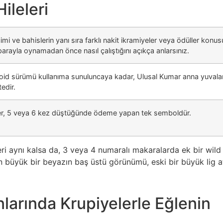
ileleri
imi ve bahislerin yanı sıra farklı nakit ikramiyeler veya ödüller konus
arayla oynamadan önce nasıl çalıştığını açıkça anlarsınız.
oid sürümü kullanıma sunuluncaya kadar, Ulusal Kumar anna yuvalar
edir.
er, 5 veya 6 kez düştüğünde ödeme yapan tek semboldür.
eri aynı kalsa da, 3 veya 4 numaralı makaralarda ek bir wil
büyük bir beyazın baş üstü görünümü, eski bir büyük lig at
arında Krupiyelerle Eğlenin