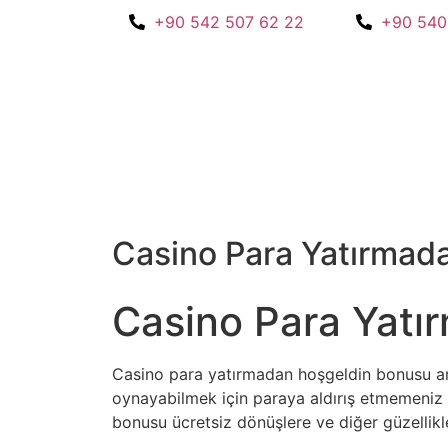
+90 542 507 62 22
+90 540
Casino Para Yatırmad
Casino Para Yatı
Casino para yatırmadan hoşgeldin bonusu am
oynayabilmek için paraya aldırış etmemeniz 
bonusu ücretsiz dönüşlere ve diğer güzellikle