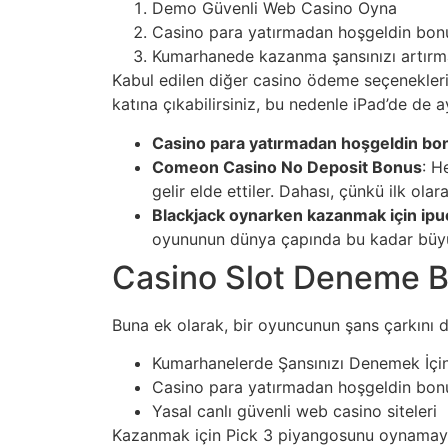
Demo Güvenli Web Casino Oyna
Casino para yatırmadan hoşgeldin bon
Kumarhanede kazanma şansınızı artırmak
Kabul edilen diğer casino ödeme seçenekleri
katına çıkabilirsiniz, bu nedenle iPad’de de ay
Casino para yatırmadan hoşgeldin bo
Comeon Casino No Deposit Bonus
:
He
gelir elde ettiler. Dahası, çünkü ilk ol
Blackjack oynarken kazanmak için ipuç
oyununun dünya çapında bu kadar büyük 
Casino Slot Deneme 
Buna ek olarak, bir oyuncunun şans çarkını d
Kumarhanelerde Şansınızı Denemek İçin 
Casino para yatırmadan hoşgeldin bon
Yasal canlı güvenli web casino siteleri
Kazanmak için Pick 3 piyangosunu oynamaya da