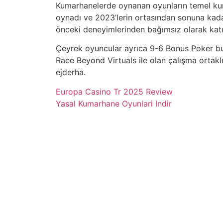
Kumarhanelerde oynanan oyunların temel kural
oynadı ve 2023’lerin ortasından sonuna kada
önceki deneyimlerinden bağımsız olarak katıl
Çeyrek oyuncular ayrıca 9-6 Bonus Poker bula
Race Beyond Virtuals ile olan çalışma ortaklı
ejderha.
Europa Casino Tr 2025 Review
Yasal Kumarhane Oyunlari Indir