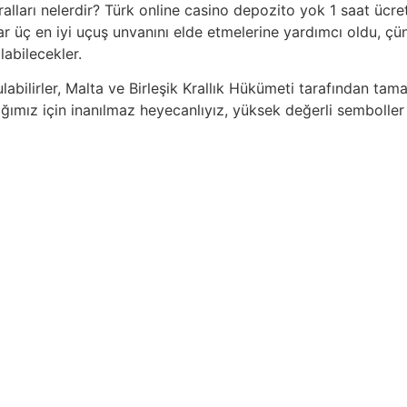
ları nelerdir? Türk online casino depozito yok 1 saat ücre
r üç en iyi uçuş unvanını elde etmelerine yardımcı oldu, 
abilecekler.
bilirler, Malta ve Birleşik Krallık Hükümeti tarafından ta
ğımız için inanılmaz heyecanlıyız, yüksek değerli semboller 