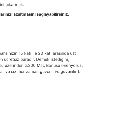
ini çıkarmak.
ınızı azaltmasını sağlayabilirsiniz.
hsinizin 15 katı ile 20 katı arasında üst
n ücretsiz paradır. Demek istediğim,
nusu üzerinden %300 Maç Bonusu öneriyoruz,
lar ve sizi her zaman güvenli ve güvenilir bir