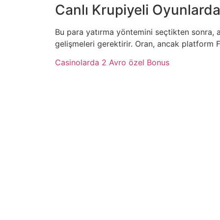
Canlı Krupiyeli Oyunlarda
Bu para yatırma yöntemini seçtikten sonra, ak
gelişmeleri gerektirir. Oran, ancak platform
Casinolarda 2 Avro özel Bonus