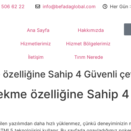
 506 62 22
info@befadaglobal.com
Her Gün :
Ana Sayfa
Hakkımızda
Hizmetlerimiz
Hizmet Bölgelerimiz
İletişim
Tırım Nerede
 özelliğine Sahip 4 Güvenli çe
ekme özelliğine Sahip 4
rilen yazılımdan daha hızlı yüklenmez, çünkü deneyiminizin
ML5 teknolojisini kullanır. Bu sayfada onayladığımız poker s