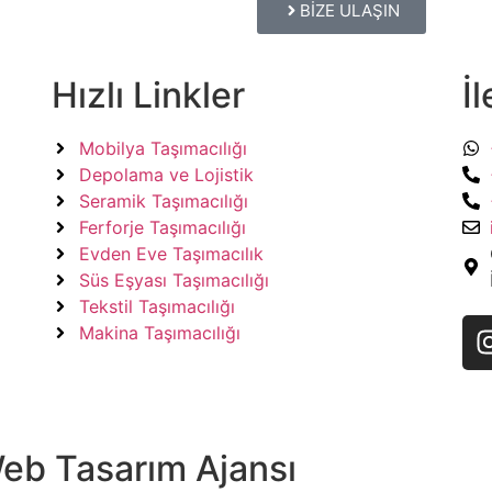
BİZE ULAŞIN
Hızlı Linkler
İl
Mobilya Taşımacılığı
Depolama ve Lojistik
Seramik Taşımacılığı
Ferforje Taşımacılığı
Evden Eve Taşımacılık
Süs Eşyası Taşımacılığı
Tekstil Taşımacılığı
Makina Taşımacılığı
eb Tasarım Ajansı