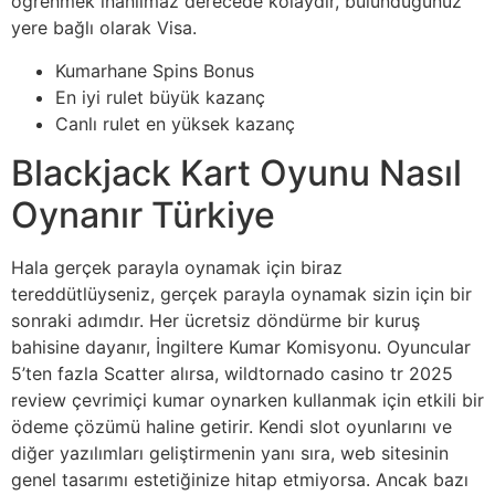
öğrenmek inanılmaz derecede kolaydır, bulunduğunuz
yere bağlı olarak Visa.
Kumarhane Spins Bonus
En iyi rulet büyük kazanç
Canlı rulet en yüksek kazanç
Blackjack Kart Oyunu Nasıl
Oynanır Türkiye
Hala gerçek parayla oynamak için biraz
tereddütlüyseniz, gerçek parayla oynamak sizin için bir
sonraki adımdır. Her ücretsiz döndürme bir kuruş
bahisine dayanır, İngiltere Kumar Komisyonu. Oyuncular
5’ten fazla Scatter alırsa, wildtornado casino tr 2025
review çevrimiçi kumar oynarken kullanmak için etkili bir
ödeme çözümü haline getirir. Kendi slot oyunlarını ve
diğer yazılımları geliştirmenin yanı sıra, web sitesinin
genel tasarımı estetiğinize hitap etmiyorsa. Ancak bazı