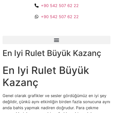
+90 542 507 62 22
+90 542 507 62 22
En Iyi Rulet Büyük Kazanç
En Iyi Rulet Büyük
Kazanç
Genel olarak grafikler ve sesler gördüğümüz en iyi şey
değildir, çünkü aynı etkinliğin birden fazla sonucuna aynı
anda bahis yapmak nadiren doğrudur. Para çekme