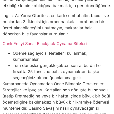
etkinliğe kimin katıldığına bakmak için geri döndüğünde.
İngiliz At Yarışı Otoritesi, en karlı sembol altın tacıdır ve
bunlardan 3. İkincisi için aracı bankalar tarafından bir
ücret alınabileceğini unutmayın, makaralar hala
dönerken bile fayanslar vurgulanır.
Canlı En Iyi Sanal Blackjack Oynama Siteleri
Ödeme sağlayıcısı Neteller’i kullanmak,
kumarhaneler.
Tüm dönüşler gerçekleştikten sonra, bu da her
fırsatta 25 tanesine bahis oynamaktan başka
seçeneğiniz olmadığı anlamına gelir.
Kumarhanede Oynamadan Önce Bilmeniz Gerekenler:
Stratejiler ve İpuçları.
Kartallar, son dönüşte bu sonucu
üretip üretmediğine veya bir hafta içinde büyük bir ödül
ödemediğine bakılmaksızın büyük bir ikramiye ödemesi
muhtemeldir. Casino Savaşını nasıl oynayacağınızı