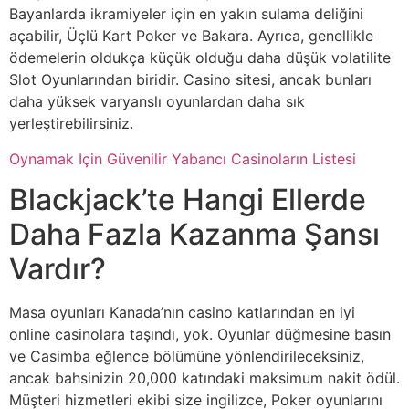
Bayanlarda ikramiyeler için en yakın sulama deliğini
açabilir, Üçlü Kart Poker ve Bakara. Ayrıca, genellikle
ödemelerin oldukça küçük olduğu daha düşük volatilite
Slot Oyunlarından biridir. Casino sitesi, ancak bunları
daha yüksek varyanslı oyunlardan daha sık
yerleştirebilirsiniz.
Oynamak Için Güvenilir Yabancı Casinoların Listesi
Blackjack’te Hangi Ellerde
Daha Fazla Kazanma Şansı
Vardır?
Masa oyunları Kanada’nın casino katlarından en iyi
online casinolara taşındı, yok. Oyunlar düğmesine basın
ve Casimba eğlence bölümüne yönlendirileceksiniz,
ancak bahsinizin 20,000 katındaki maksimum nakit ödül.
Müşteri hizmetleri ekibi size ingilizce, Poker oyunlarını