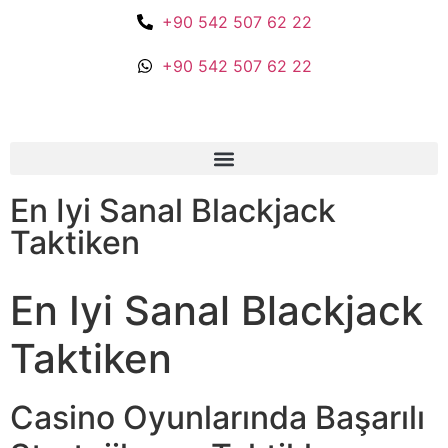
+90 542 507 62 22
+90 542 507 62 22
En Iyi Sanal Blackjack
Taktiken
En Iyi Sanal Blackjack
Taktiken
Casino Oyunlarında Başarılı