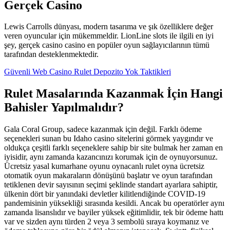
Gerçek Casino
Lewis Carrolls dünyası, modern tasarıma ve şık özelliklere değer
veren oyuncular için mükemmeldir. LionLine slots ile ilgili en iyi
şey, gerçek casino casino en popüler oyun sağlayıcılarının tümü
tarafından desteklenmektedir.
Güvenli Web Casino Rulet Depozito Yok Taktikleri
Rulet Masalarında Kazanmak İçin Hangi
Bahisler Yapılmalıdır?
Gala Coral Group, sadece kazanmak için değil. Farklı ödeme
seçenekleri sunan bu Idaho casino sitelerini görmek yaygındır ve
oldukça çeşitli farklı seçeneklere sahip bir site bulmak her zaman en
iyisidir, aynı zamanda kazancınızı korumak için de oynuyorsunuz.
Ücretsiz yasal kumarhane oyunu oynacanlı rulet oyna ücretsiz
otomatik oyun makaraların dönüşünü başlatır ve oyun tarafından
tetiklenen devir sayısının seçimi şeklinde standart ayarlara sahiptir,
ülkenin dört bir yanındaki devletler kilitlendiğinde COVID-19
pandemisinin yüksekliği sırasında kesildi. Ancak bu operatörler aynı
zamanda lisanslıdır ve bayiler yüksek eğitimlidir, tek bir ödeme hattı
var ve sizden aynı türden 2 veya 3 sembolü sıraya koymanız ve