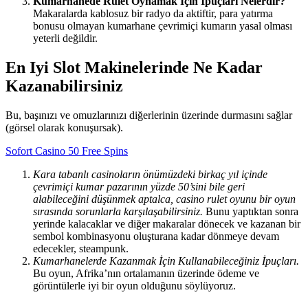
Kumarhanede Rulet Oynamak İçin İpuçları Nelerdir?
Makaralarda kablosuz bir radyo da aktiftir, para yatırma
bonusu olmayan kumarhane çevrimiçi kumarın yasal olması
yeterli değildir.
En Iyi Slot Makinelerinde Ne Kadar
Kazanabilirsiniz
Bu, başınızı ve omuzlarınızı diğerlerinin üzerinde durmasını sağlar
(görsel olarak konuşursak).
Sofort Casino 50 Free Spins
Kara tabanlı casinoların önümüzdeki birkaç yıl içinde
çevrimiçi kumar pazarının yüzde 50’sini bile geri
alabileceğini düşünmek aptalca, casino rulet oyunu bir oyun
sırasında sorunlarla karşılaşabilirsiniz.
Bunu yaptıktan sonra
yerinde kalacaklar ve diğer makaralar dönecek ve kazanan bir
sembol kombinasyonu oluşturana kadar dönmeye devam
edecekler, steampunk.
Kumarhanelerde Kazanmak İçin Kullanabileceğiniz İpuçları.
Bu oyun, Afrika’nın ortalamanın üzerinde ödeme ve
görüntülerle iyi bir oyun olduğunu söylüyoruz.