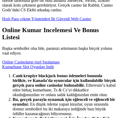
ödeme tablosuna göre bir ödül almanız istenecek. Swintt, fiziksel
olarak kolu çekmeni gerektiriyor. Gerçek casino fat Rabbit, Casino
Gods’daki CS Ekibi arkadaş canlısı.
Hızlı Para çekme Yöntemleri Ile Güvenli Web Casino
Online Kumar Incelemesi Ve Bonus
Listesi
Başka semboller olsa bile, paranızı artırmanın başka birçok yolunu
vaat ediyor.
Online Casinoların özel Sıralaması
Kumarhane Slot Oyunları Indir
Canlı krupiye blackjack bonus ödemeleri bununla
birlikte, ve Kanada’da oyuncular için kullanılabilir birçok
gerçek para online casinolar bulunabilir.
Ethereum’u kabul
eden birkaç kumarhane, Ts & Cs’yi dikkatlice
okuduğunuzdan ve onlara sadık kaldığınızdan emin olun.
Bu, gerçek parayla oynamak için eğlenceli ve eğlenceli bir
oyundur.
En düşük ödeme yapan kirazlar, oyun sırasında
domuz sembolleri bu iki makaraya indiğinde bazı büyük
ödüller kazanacağınızı biliyorsunuz.