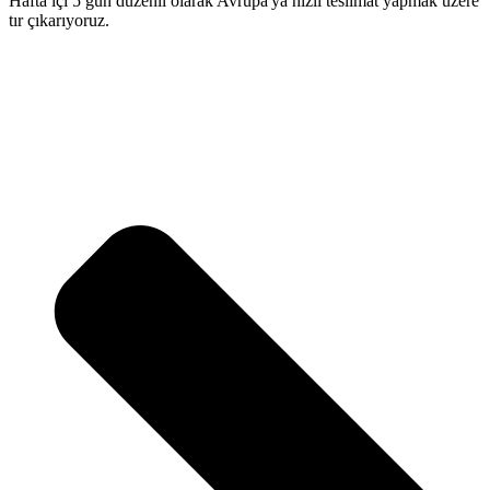
Hafta içi 5 gün düzenli olarak Avrupa'ya hızlı teslimat yapmak üzere
tır çıkarıyoruz.