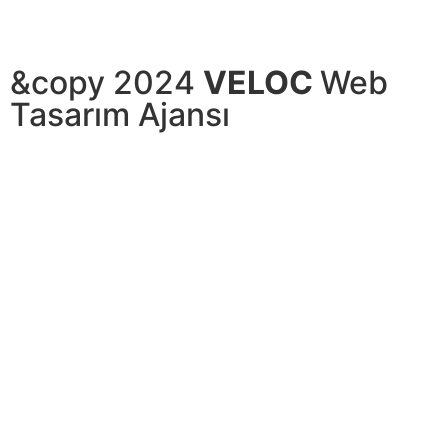
&copy 2024
VELOC
Web
Tasarım Ajansı