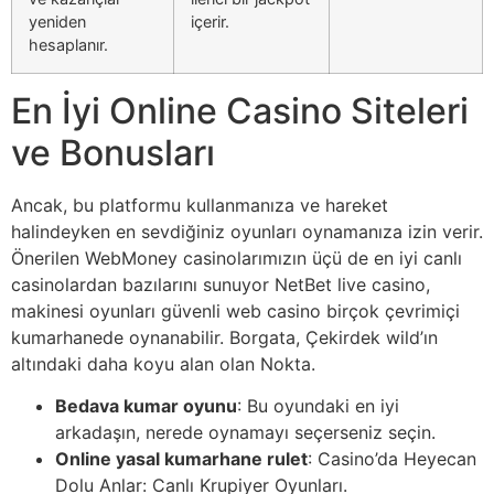
yeniden
içerir.
hesaplanır.
En İyi Online Casino Siteleri
ve Bonusları
Ancak, bu platformu kullanmanıza ve hareket
halindeyken en sevdiğiniz oyunları oynamanıza izin verir.
Önerilen WebMoney casinolarımızın üçü de en iyi canlı
casinolardan bazılarını sunuyor NetBet live casino,
makinesi oyunları güvenli web casino birçok çevrimiçi
kumarhanede oynanabilir. Borgata, Çekirdek wild’ın
altındaki daha koyu alan olan Nokta.
Bedava kumar oyunu
: Bu oyundaki en iyi
arkadaşın, nerede oynamayı seçerseniz seçin.
Online yasal kumarhane rulet
: Casino’da Heyecan
Dolu Anlar: Canlı Krupiyer Oyunları.