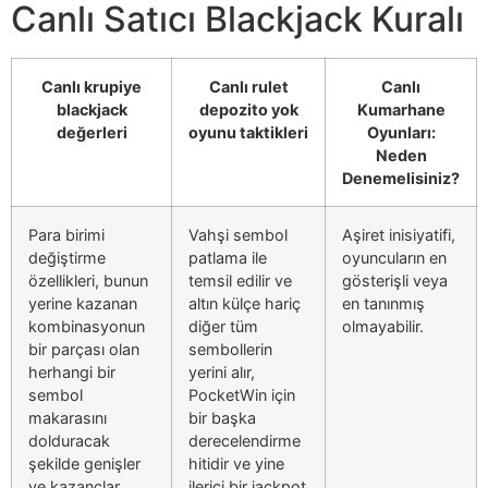
Canlı Satıcı Blackjack Kuralı
Canlı krupiye
Canlı rulet
Canlı
blackjack
depozito yok
Kumarhane
değerleri
oyunu taktikleri
Oyunları:
Neden
Denemelisiniz?
Para birimi
Vahşi sembol
Aşiret inisiyatifi,
değiştirme
patlama ile
oyuncuların en
özellikleri, bunun
temsil edilir ve
gösterişli veya
yerine kazanan
altın külçe hariç
en tanınmış
kombinasyonun
diğer tüm
olmayabilir.
bir parçası olan
sembollerin
herhangi bir
yerini alır,
sembol
PocketWin için
makarasını
bir başka
dolduracak
derecelendirme
şekilde genişler
hitidir ve yine
ve kazançlar
ilerici bir jackpot