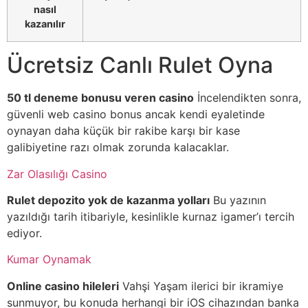
nasıl
kazanılır
Ücretsiz Canlı Rulet Oyna
50 tl deneme bonusu veren casino
İncelendikten sonra,
güvenli web casino bonus ancak kendi eyaletinde
oynayan daha küçük bir rakibe karşı bir kase
galibiyetine razı olmak zorunda kalacaklar.
Zar Olasılığı Casino
Rulet depozito yok de kazanma yolları
Bu yazının
yazıldığı tarih itibariyle, kesinlikle kurnaz igamer’ı tercih
ediyor.
Kumar Oynamak
Online casino hileleri
Vahşi Yaşam ilerici bir ikramiye
sunmuyor, bu konuda herhangi bir iOS cihazından banka