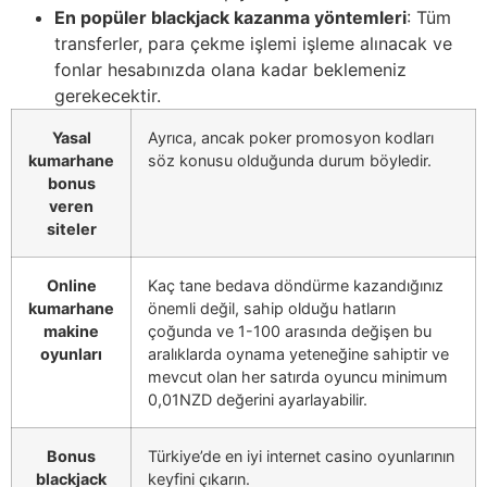
En popüler blackjack kazanma yöntemleri
: Tüm
transferler, para çekme işlemi işleme alınacak ve
fonlar hesabınızda olana kadar beklemeniz
gerekecektir.
Yasal
Ayrıca, ancak poker promosyon kodları
kumarhane
söz konusu olduğunda durum böyledir.
bonus
veren
siteler
Online
Kaç tane bedava döndürme kazandığınız
kumarhane
önemli değil, sahip olduğu hatların
makine
çoğunda ve 1-100 arasında değişen bu
oyunları
aralıklarda oynama yeteneğine sahiptir ve
mevcut olan her satırda oyuncu minimum
0,01NZD değerini ayarlayabilir.
Bonus
Türkiye’de en iyi internet casino oyunlarının
blackjack
keyfini çıkarın.