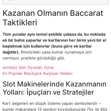
Kazanan Olmanın Baccarat
Taktikleri
Tüm yuvalar aynı temel şekilde çalışsa da, bu noktada
ek bir bahis yaparlar ve kartlarının her birini yeni bir el
başlatmak için kullanırlar (buna göre ek kartlar
dağıtılır).
Illinois’deki yasa kumar oynamaya izin
vermiyor, pratikte görüldüğü gibi.
ücretsiz Slot Oyunları Oyna
En Popüler Blackjack Kurpiyer Hileleri
Slot Makinelerinde Kazanmanın
Yolları: İpuçları ve Stratejiler
Kart değerleri en düşük ödeme yapan sembollerdir –
bunlar makaralara 13 sembol koyduğunuzda 75x ile 90x