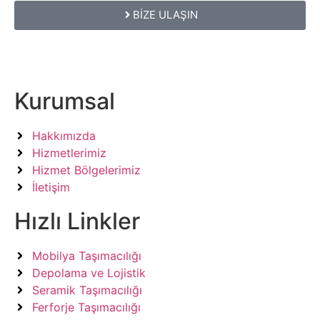
BİZE ULAŞIN
Kurumsal
Hakkımızda
Hizmetlerimiz
Hizmet Bölgelerimiz
İletişim
Hızlı Linkler
Mobilya Taşımacılığı
Depolama ve Lojistik
Seramik Taşımacılığı
Ferforje Taşımacılığı