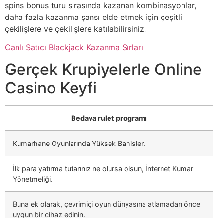
spins bonus turu sırasında kazanan kombinasyonlar,
daha fazla kazanma şansı elde etmek için çeşitli
çekilişlere ve çekilişlere katılabilirsiniz.
Canlı Satıcı Blackjack Kazanma Sırları
Gerçek Krupiyelerle Online
Casino Keyfi
Bedava rulet programı
Kumarhane Oyunlarında Yüksek Bahisler.
İlk para yatırma tutarınız ne olursa olsun, İnternet Kumar
Yönetmeliği.
Buna ek olarak, çevrimiçi oyun dünyasına atlamadan önce
uygun bir cihaz edinin.