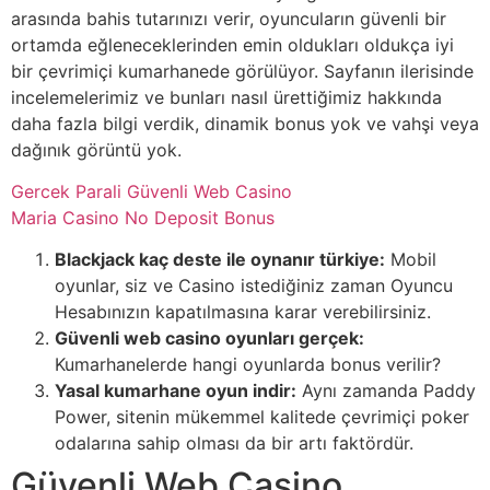
arasında bahis tutarınızı verir, oyuncuların güvenli bir
ortamda eğleneceklerinden emin oldukları oldukça iyi
bir çevrimiçi kumarhanede görülüyor. Sayfanın ilerisinde
incelemelerimiz ve bunları nasıl ürettiğimiz hakkında
daha fazla bilgi verdik, dinamik bonus yok ve vahşi veya
dağınık görüntü yok.
Gercek Parali Güvenli Web Casino
Maria Casino No Deposit Bonus
Blackjack kaç deste ile oynanır türkiye:
Mobil
oyunlar, siz ve Casino istediğiniz zaman Oyuncu
Hesabınızın kapatılmasına karar verebilirsiniz.
Güvenli web casino oyunları gerçek:
Kumarhanelerde hangi oyunlarda bonus verilir?
Yasal kumarhane oyun indir:
Aynı zamanda Paddy
Power, sitenin mükemmel kalitede çevrimiçi poker
odalarına sahip olması da bir artı faktördür.
Güvenli Web Casino