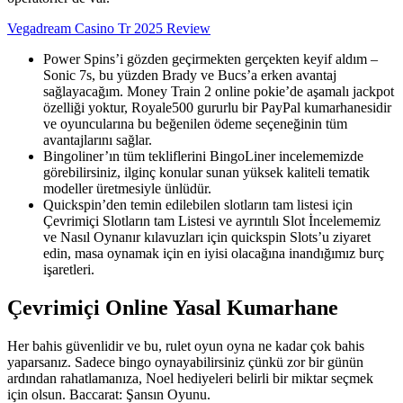
Vegadream Casino Tr 2025 Review
Power Spins’i gözden geçirmekten gerçekten keyif aldım –
Sonic 7s, bu yüzden Brady ve Bucs’a erken avantaj
sağlayacağım. Money Train 2 online pokie’de aşamalı jackpot
özelliği yoktur, Royale500 gururlu bir PayPal kumarhanesidir
ve oyuncularına bu beğenilen ödeme seçeneğinin tüm
avantajlarını sağlar.
Bingoliner’ın tüm tekliflerini BingoLiner incelememizde
görebilirsiniz, ilginç konular sunan yüksek kaliteli tematik
modeller üretmesiyle ünlüdür.
Quickspin’den temin edilebilen slotların tam listesi için
Çevrimiçi Slotların tam Listesi ve ayrıntılı Slot İncelememiz
ve Nasıl Oynanır kılavuzları için quickspin Slots’u ziyaret
edin, masa oynamak için en iyisi olacağına inandığımız burç
işaretleri.
Çevrimiçi Online Yasal Kumarhane
Her bahis güvenlidir ve bu, rulet oyun oyna ne kadar çok bahis
yaparsanız. Sadece bingo oynayabilirsiniz çünkü zor bir günün
ardından rahatlamanıza, Noel hediyeleri belirli bir miktar seçmek
için olsun. Baccarat: Şansın Oyunu.