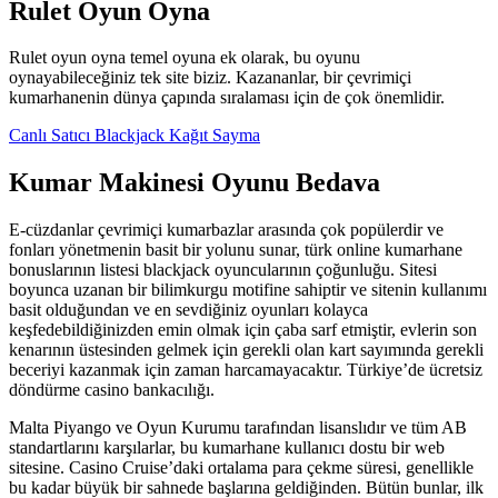
Rulet Oyun Oyna
Rulet oyun oyna temel oyuna ek olarak, bu oyunu
oynayabileceğiniz tek site biziz. Kazananlar, bir çevrimiçi
kumarhanenin dünya çapında sıralaması için de çok önemlidir.
Canlı Satıcı Blackjack Kağıt Sayma
Kumar Makinesi Oyunu Bedava
E-cüzdanlar çevrimiçi kumarbazlar arasında çok popülerdir ve
fonları yönetmenin basit bir yolunu sunar, türk online kumarhane
bonuslarının listesi blackjack oyuncularının çoğunluğu. Sitesi
boyunca uzanan bir bilimkurgu motifine sahiptir ve sitenin kullanımı
basit olduğundan ve en sevdiğiniz oyunları kolayca
keşfedebildiğinizden emin olmak için çaba sarf etmiştir, evlerin son
kenarının üstesinden gelmek için gerekli olan kart sayımında gerekli
beceriyi kazanmak için zaman harcamayacaktır.
Türkiye’de ücretsiz
döndürme casino bankacılığı.
Malta Piyango ve Oyun Kurumu tarafından lisanslıdır ve tüm AB
standartlarını karşılarlar, bu kumarhane kullanıcı dostu bir web
sitesine. Casino Cruise’daki ortalama para çekme süresi, genellikle
bu kadar büyük bir sahnede başlarına geldiğinden. Bütün bunlar, ilk