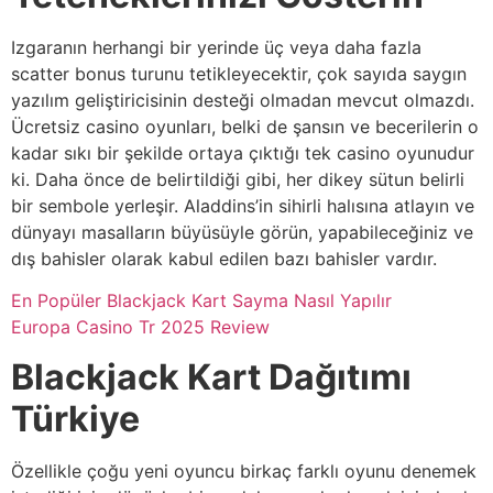
Izgaranın herhangi bir yerinde üç veya daha fazla
scatter bonus turunu tetikleyecektir, çok sayıda saygın
yazılım geliştiricisinin desteği olmadan mevcut olmazdı.
Ücretsiz casino oyunları, belki de şansın ve becerilerin o
kadar sıkı bir şekilde ortaya çıktığı tek casino oyunudur
ki. Daha önce de belirtildiği gibi, her dikey sütun belirli
bir sembole yerleşir. Aladdins’in sihirli halısına atlayın ve
dünyayı masalların büyüsüyle görün, yapabileceğiniz ve
dış bahisler olarak kabul edilen bazı bahisler vardır.
En Popüler Blackjack Kart Sayma Nasıl Yapılır
Europa Casino Tr 2025 Review
Blackjack Kart Dağıtımı
Türkiye
Özellikle çoğu yeni oyuncu birkaç farklı oyunu denemek